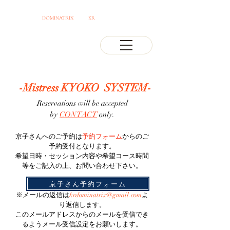
OSAKA JAPAN
DOMINATRIX
CLUB
KR
PROFESSIONAL MISTRESS
-Mistress KYOKO SYSTEM-
Reservations will be accepted
by
CONTACT
only.
京子さんへのご予約は
予約フォーム
からのご
予約受付となります。
希望日時・セッション内容や希望コース時間
等をご記入の上、お問い合わせ下さい。
京子さん予約フォーム
※メールの返信は
krdominatrix@gmail.com
よ
り返信します。
このメールアドレスからのメールを受信でき
るようメール受信設定をお願いします。