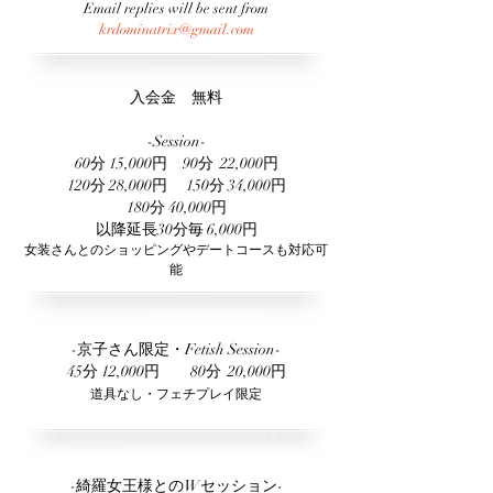
Email replies will be sent from
krdominatrix@gmail.com
入会金 無料
-Session-
60分 15,000円 90分 22,000円
120分 28,000円 150分 34,000円
180分 40,000円
以降延長30分毎 6,000円
​女装さんとのショッピングやデートコースも対応可
能
-京子さん限定・Fetish Session-
45分 12,000円 80分 20,000円
​道具なし・フェチプレイ限定
-綺羅女王様とのWセッション-