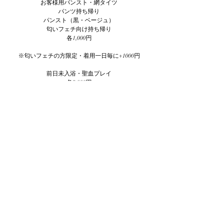
お客様用パンスト・網タイツ
パンツ持ち帰り
パンスト（黒・ベージュ）
匂いフェチ向け持ち帰り​
各1,000円​
※匂いフェチの方限定・着用一日毎に+1000円
前日未入浴・聖血プレイ
各3,000円
黄金プレイ（黄金水）
10,000円
※記載している料金は税込み価格となります。
* All listed prices include tax.
-派遣費用-
Mistress Dispatch expenses
日本橋地域は原則交通費無料
In principle, the Nihonbashi area is free of transportation
expenses
※一部交通費が必要な地域もあります。