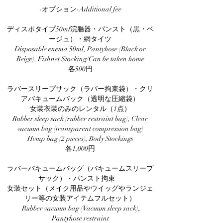
-オプション-Additional fee
ディスポタイプ50ml浣腸器・パンスト（黒・ベ
ージュ）・網タイツ
Disposable enema 50ml, Pantyhose (Black or
Beige), Fishnet Stocking/Can be taken home
各500円
ラバースリープサック（ラバー拘束袋）・クリ
アバキュームバック（透明な圧縮袋）
女装衣装のみのレンタル（1点）
Rubber sleep sack (rubber restraint bag), Clear
vacuum bag (transparent compression bag)
Hemp bag (2 pieces), Body Stockings
各1,000円​
ラバーバキュームバッグ（バキュームスリープ
サック）・パンスト拘束
女装セット（メイク用品やウイッグやランジェ
リー等の女装アイテムフルセット）
Rubber vacuum bag (Vacuum sleep sack),
Pantyhose restraint