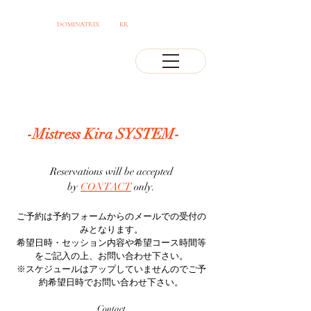
OSAKA JAPAN
DOMINATRIX
CLUB
KR
PROFESSIONAL MISTRESS
-Mistress Kira SYSTEM-
Reservations will be accepted
by
CONTACT
only.
ご予約は予約フォームからのメールでの受付の
みとなります。
希望日時・セッション内容や希望コ
ース時間等
をご記入の上、お問い合わせ下さい。​
※スケジュールはアップしていませんのでご予
約希望日時
でお問い合わせ下さい。
Contact