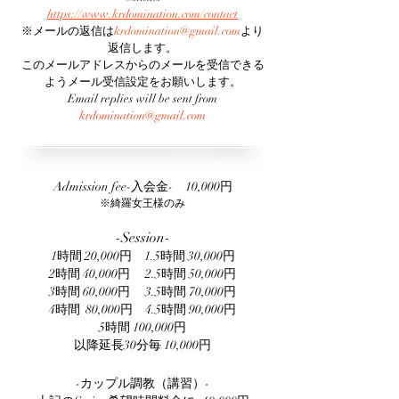
https://www.krdomination.com/contact
※メールの返信は
krdomination@gmail.com
より
返信します。
このメールアドレスからのメールを受信できる
ようメール受信設定をお願いします。
Email replies will be sent from
krdomination@gma
il.com
Admission fee-入会金-
10,000円​
※綺羅女王様のみ
-Session-
1時間 20,000円 1.5時間 30,000円
2時間 40,000円 2.5時間 50,000円
3時間 60,000円 3.5時間 70,000円
4時間 80,000円 4.5時間 90,000円
5時間 100,000円
以降延長30分毎 10,000円
-カップル調教（講習）-