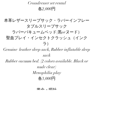
Crossdresser set rental
各2,000円
本革レザースリープサック・ラバーインフレー
タブルスリープサック
ラバーバキュームベッド(黒orヌード）
聖血プレイ・インセクトクラッシュ（インク
ラ）
Genuine leather sleep sack, Rubber inflatable sleep
sack
Rubber vacuum bed. (2 colors available. Black or
nude clear)
Menophilia play
各3,000円
黄金・嘔吐
Vomiting/Brown play・Coprophagy(Human
toilet)
各10,000円
静止画撮影・動画撮影
Still image shooting · Movie shooting