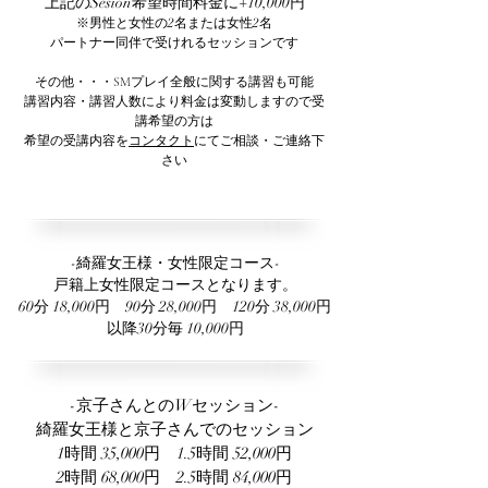
上記のSesion希望時間料金に+10,000円
※男性と女性の2名または女性2名
パートナー同伴で受けれるセッションです
その他・・・SMプレイ全般に関する講習も可能
講習内容・講習人数により料金は変動しますので受
講希望の方は
希望の受講内容を
コンタクト
にてご相談・ご連絡下
さい
-綺羅女王様・女性限定コース-
戸籍上女性限定コースとなります。
60分 18,000円 90分 28,000円 120分 38,000円
以降30分毎 10,000円
-京子さんとのWセッション-
綺羅女王様と京子さんでのセッション
1時間 35,000円 1.5時間 52,000円
2時間 68,000円 2.5時間 84,000円